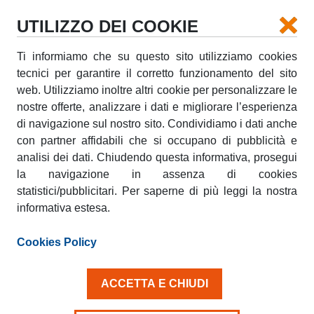
UTILIZZO DEI COOKIE
Ti informiamo che su questo sito utilizziamo cookies
tecnici per garantire il corretto funzionamento del sito
web. Utilizziamo inoltre altri cookie per personalizzare le
nostre offerte, analizzare i dati e migliorare l’esperienza
di navigazione sul nostro sito. Condividiamo i dati anche
con partner affidabili che si occupano di pubblicità e
VISUALIZZA E STAMPA FATTURA
analisi dei dati. Chiudendo questa informativa, prosegui
la navigazione in assenza di cookies
statistici/pubblicitari. Per saperne di più leggi la nostra
VISUALIZZA E STAMPA
informativa estesa.
FATTURA
Cookies Policy
I moduli sottostanti, permettono di
ricercare una
fattura relativa ai noleggi
da te effettuati.
ACCETTA E CHIUDI
Questa sezione
non permette la ricerca online