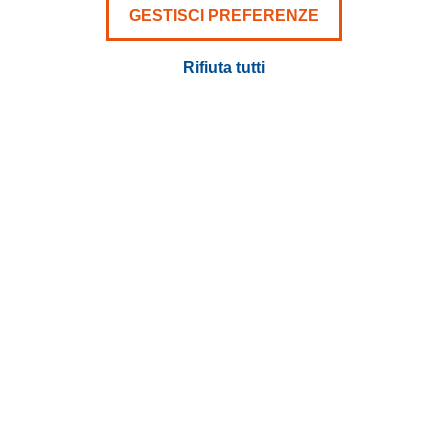
GESTISCI PREFERENZE
Rifiuta tutti
TERMINI E CONDIZIONI
STILE AZIENDALE
LINK VELOCI
CONTATTI
SOCIAL