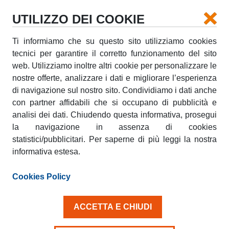
UTILIZZO DEI COOKIE
Ti informiamo che su questo sito utilizziamo cookies
tecnici per garantire il corretto funzionamento del sito
web. Utilizziamo inoltre altri cookie per personalizzare le
nostre offerte, analizzare i dati e migliorare l’esperienza
di navigazione sul nostro sito. Condividiamo i dati anche
con partner affidabili che si occupano di pubblicità e
FORMULA SICUREZZA PLUS
analisi dei dati. Chiudendo questa informativa, prosegui
la navigazione in assenza di cookies
statistici/pubblicitari. Per saperne di più leggi la nostra
FORMULA SICUREZZA
informativa estesa.
PLUS
Cookies Policy
Formula Sicurezza Plus
riduce al minimo la
quota di addebito relativa a Danni, Furto e
ACCETTA E CHIUDI
Incendio.