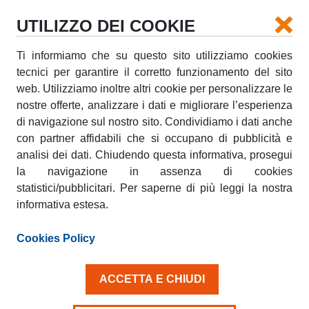
UTILIZZO DEI COOKIE
Ti informiamo che su questo sito utilizziamo cookies
RITIRO
tecnici per garantire il corretto funzionamento del sito
web. Utilizziamo inoltre altri cookie per personalizzare le
nostre offerte, analizzare i dati e migliorare l’esperienza
RICONSEGNA
di navigazione sul nostro sito. Condividiamo i dati anche
con partner affidabili che si occupano di pubblicità e
analisi dei dati. Chiudendo questa informativa, prosegui
la navigazione in assenza di cookies
DATA RITIRO
DATA RICONSEGNA
AGO
AGO
statistici/pubblicitari. Per saperne di più leggi la nostra
09
10
DOM
LUN
informativa estesa.
Cookies Policy
Età conducente 25+
ACCETTA E CHIUDI