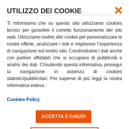
UTILIZZO DEI COOKIE
Ti informiamo che su questo sito utilizziamo cookies
tecnici per garantire il corretto funzionamento del sito
UN’ONDA “BLU” SUL LITORALE
web. Utilizziamo inoltre altri cookie per personalizzare le
ROMANO: AMICOBLU AL SURF
nostre offerte, analizzare i dati e migliorare l’esperienza
EXPO 2018
di navigazione sul nostro sito. Condividiamo i dati anche
con partner affidabili che si occupano di pubblicità e
mercoledì, 18 Luglio 2018
analisi dei dati. Chiudendo questa informativa, prosegui
la navigazione in assenza di cookies
Il
brand leader nel noleggio furgoni
sarà presente,
statistici/pubblicitari. Per saperne di più leggi la nostra
dal 20 al 22 luglio, a Santa Severa durante la 20esima
informativa estesa.
edizione della kermesse dedicata alla
surf-culture
più
cool dell’estate. Il
Surf Expo
, nato nel 1999 e punto
Cookies Policy
di riferimento per gli appassionati di questa disciplina,
festeggerà un traguardo unico attraversando la
storia del surf italiano nello splendido scenario
ACCETTA E CHIUDI
offerto dal Castello di Santa Severa, a 30 minuti circa
da
Roma
.