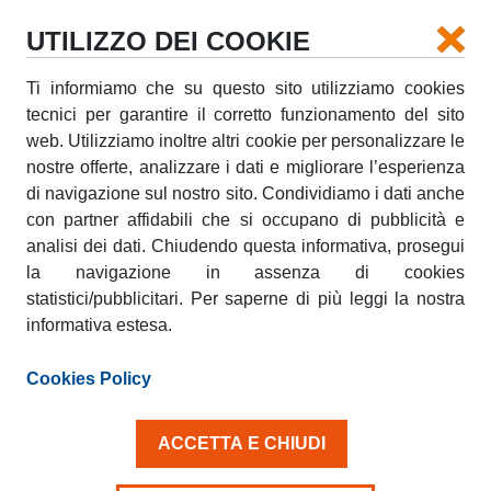
UTILIZZO DEI COOKIE
Ti informiamo che su questo sito utilizziamo cookies
tecnici per garantire il corretto funzionamento del sito
TRENITALIA E MAGGIORE
web. Utilizziamo inoltre altri cookie per personalizzare le
VIAGGIANO NEL VERDE.
nostre offerte, analizzare i dati e migliorare l’esperienza
di navigazione sul nostro sito. Condividiamo i dati anche
mercoledì, 23 Novembre 2011
con partner affidabili che si occupano di pubblicità e
analisi dei dati. Chiudendo questa informativa, prosegui
la navigazione in assenza di cookies
statistici/pubblicitari. Per saperne di più leggi la nostra
informativa estesa.
Cookies Policy
Dal 1° dicembre, grazie al servizio
EcoRent
messo a
disposizione da
Trenitalia
(Gruppo FS Italiane) e
ACCETTA E CHIUDI
Maggiore Rent
, i clienti dell’Alta Velocità in arrivo a
Roma o Milano, potranno muoversi