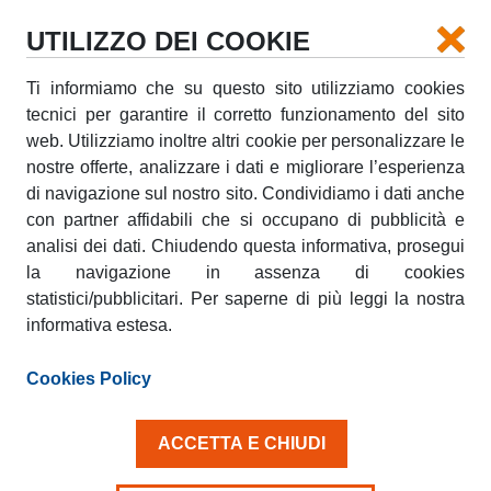
UTILIZZO DEI COOKIE
Ti informiamo che su questo sito utilizziamo cookies
tecnici per garantire il corretto funzionamento del sito
QUANTO COSTA UN TRASLOCO
web. Utilizziamo inoltre altri cookie per personalizzare le
nostre offerte, analizzare i dati e migliorare l’esperienza
venerdì, 28 Novembre 2025
di navigazione sul nostro sito. Condividiamo i dati anche
con partner affidabili che si occupano di pubblicità e
Organizzare un trasloco può sembrare un’impresa
analisi dei dati. Chiudendo questa informativa, prosegui
semplice, ma in realtà ci sono molte variabili da
considerare per calcolarne il costo complessivo. Da
la navigazione in assenza di cookies
fattori come la distanza, la quantità di oggetti da
statistici/pubblicitari. Per saperne di più leggi la nostra
trasportare, il tipo di servizio richiesto e la tipologia di
informativa estesa.
veicoli necessari, ogni aspetto incide in modo
significativo sul prezzo finale. In questo articolo,
Cookies Policy
esploreremo nel dettaglio le diverse tipologie di
trasloco e i relativi costi, con consigli su come
ottimizzare le spese.
ACCETTA E CHIUDI
Quanto costa traslocare?