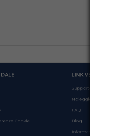
NDALE
LINK VELOCI
Supporto
Noleggio sicuro
y
FAQ
erenze Cookie
Blog
Informativa Whistleblowing