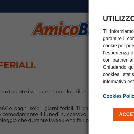
UTILIZZ
Ti informiamo
garantire il co
cookie per pers
l’esperienza d
con partner af
FERIALI.
Chiudendo que
cookies stati
informativa es
a durante i week-end non lo utilizzi?
Cookies Poli
Go paghi solo i giorni feriali. Ti basterà riconsegnare
o comodamente il lunedì successivo (noleggio di 21 anzi
ACCET
eggio che durante i week-end fa riposare anche i tuoi co