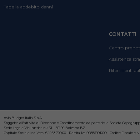
Tabella addebito danni
CONTATTI
Centro prenot
Assistenza str
Riferimenti util
Avis Budget Italia S.p.A.
Soggetta all'attività di Direzione e Coordinamento da parte della Società Capogrup
Sede Legale Via Innsbruck 31 – 39100 Bolzano BZ
Capitale Sociale int. Vers. € 1.163.700,00 - Partita Iva 00886991009 - Codice Fiscale