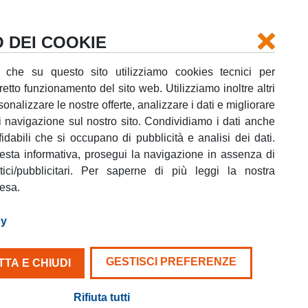
Login
La tua prenotazione
Supporto
O DEI COOKIE
 che su questo sito utilizziamo cookies tecnici per
rretto funzionamento del sito web. Utilizziamo inoltre altri
onalizzare le nostre offerte, analizzare i dati e migliorare
i navigazione sul nostro sito. Condividiamo i dati anche
fidabili che si occupano di pubblicità e analisi dei dati.
sta informativa, prosegui la navigazione in assenza di
stici/pubblicitari. Per saperne di più leggi la nostra
tesa.
cy
 il tuo
GESTISCI PREFERENZE
chè di
TA E CHIUDI
sti.
Rifiuta tutti