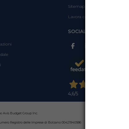
Sitemap
Lavora con noi
SOCIAL
azioni
adale
i
4,6
/5
po Avis Budget Group Inc.
 e Numero Registro delle Imprese di Bolzano 00421940586