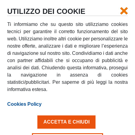
UTILIZZO DEI COOKIE
Ti informiamo che su questo sito utilizziamo cookies
tecnici per garantire il corretto funzionamento del sito
NOLEGGIO PER GRANDE
web. Utilizziamo inoltre altri cookie per personalizzare le
ELETTRODOMESTICO: COME
nostre offerte, analizzare i dati e migliorare l’esperienza
TRASPORTARE LAVATRICE E
di navigazione sul nostro sito. Condividiamo i dati anche
con partner affidabili che si occupano di pubblicità e
FRIGORIFERO
analisi dei dati. Chiudendo questa informativa, prosegui
la navigazione in assenza di cookies
lunedì, 11 Maggio 2026
statistici/pubblicitari. Per saperne di più leggi la nostra
Come fare a trasportare un elettrodomestico di
informativa estesa.
grandi dimensioni, come un frigorifero o una
lavatrice? Non sempre conviene affidarsi all’azienda
Cookies Policy
che ce li ha venduti e per portare a casa una
lavatrice o un frigorifero in sicurezza e in maniera
conveniente, è necessario noleggiare un furgone.
ACCETTA E CHIUDI
Ecco allora qualche consiglio utile per individuare il
mezzo più adatto alle proprie esigenze.