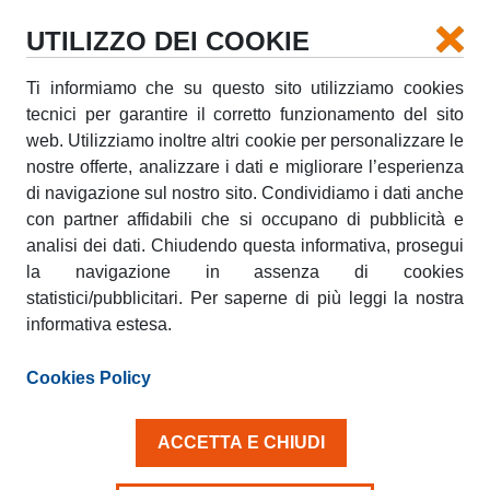
UTILIZZO DEI COOKIE
Ti informiamo che su questo sito utilizziamo cookies
tecnici per garantire il corretto funzionamento del sito
I LOVE WEEKEND AMICOBLU.
web. Utilizziamo inoltre altri cookie per personalizzare le
nostre offerte, analizzare i dati e migliorare l’esperienza
martedì, 07 Agosto 2012
di navigazione sul nostro sito. Condividiamo i dati anche
con partner affidabili che si occupano di pubblicità e
Il tuo fine settimana di trasporti e traslochi si fa più
analisi dei dati. Chiudendo questa informativa, prosegui
leggero con i
weekend AmicoBlu
, pensati per darti
la massima flessibilità oraria: se hai bisogno di un
la navigazione in assenza di cookies
furgone già dal pomeriggio di venerdì, per caricarlo
statistici/pubblicitari. Per saperne di più leggi la nostra
o anche solo parcheggiarlo sotto casa ed essere
informativa estesa.
pronto a partire presto il sabato mattina, scegli i
weekend AmicoBlu e inizia a risparmiare. Per
Cookies Policy
esempio, ritirando il tuo Doblò (gruppo N) alle 18,00
di venerdì, potrai riconsegnarlo entro le 9,00 del
lunedì successivo, pagando solo 122,15 euro + iva con
ACCETTA E CHIUDI
300 km inclusi. Così risparmierai sulla tariffa weekend
standard ed il tuo fine settimana di lavoro ti
sembrerà più leggero!