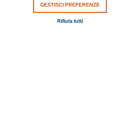
GESTISCI PREFERENZE
Rifiuta tutti
TORNA ALLE NEWS
TERMINI E CONDIZIONI
STILE AZIENDALE
LINK VELOCI