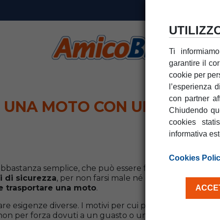
UTILIZZ
Ti informiamo
garantire il co
cookie per pers
l’esperienza d
con partner af
 UNA MOTO CON UN FURGO
Chiudendo que
cookies stati
informativa es
Cookies Poli
abbastanza semplice, che può essere fatta anche in auto
i di sicurezza
, per non farsi male né danneggiare il mez
e trasportare una moto
.
ACCET
e esigenze diverse. I motivi per cui potresti aver bisogn
non per forza dovuti a un guasto o un incidente. Magari i