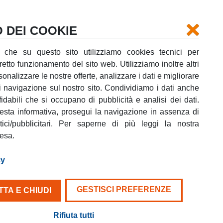
Login
La tua prenotazione
Supporto
O DEI COOKIE
 che su questo sito utilizziamo cookies tecnici per
rretto funzionamento del sito web. Utilizziamo inoltre altri
onalizzare le nostre offerte, analizzare i dati e migliorare
i navigazione sul nostro sito. Condividiamo i dati anche
fidabili che si occupano di pubblicità e analisi dei dati.
NE
sta informativa, prosegui la navigazione in assenza di
stici/pubblicitari. Per saperne di più leggi la nostra
tesa.
cy
nomia.
zo.
GESTISCI PREFERENZE
TA E CHIUDI
o di
Rifiuta tutti
l