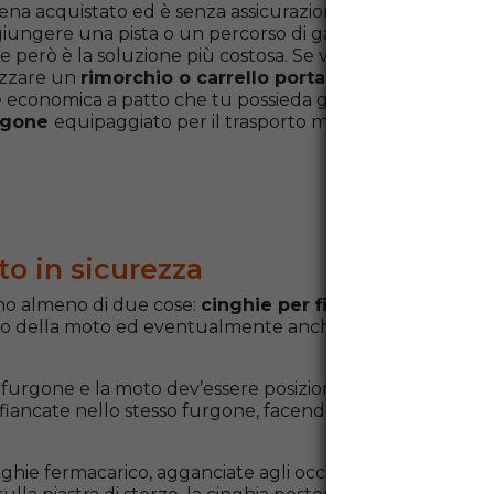
ena acquistato ed è senza assicurazione, oppure senza t
iungere una pista o un percorso di gara. Potresti affidare
he però è la soluzione più costosa. Se vuoi risparmiare pu
lizzare un
rimorchio o carrello portamoto
, da fissare al
ne economica a patto che tu possieda già un rimorchio o 
urgone
equipaggiato per il trasporto moto: la strada più
o in sicurezza
gno almeno di due cose:
cinghie per fissare il mezzo e
eso della moto ed eventualmente anche il tuo, se pensi di
 furgone e la moto dev’essere posizionata al centro. Se t
affiancate nello stesso furgone, facendo però attenzione 
ghie fermacarico, agganciate agli occhielli sul paviment