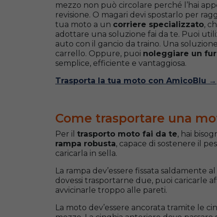
mezzo non può circolare perché l’hai app
revisione. O magari devi spostarlo per ragg
tua moto a un
corriere specializzato
, c
adottare una soluzione fai da te. Puoi uti
auto con il gancio da traino. Una soluzio
carrello. Oppure, puoi
noleggiare un f
semplice, efficiente e vantaggiosa.
Trasporta la tua moto con AmicoBlu →
Come trasportare una mot
Per il
trasporto moto fai da te
, hai biso
rampa robusta
, capace di sostenere il p
caricarla in sella.
La rampa dev’essere fissata saldamente al
dovessi trasportarne due, puoi caricarle 
avvicinarle troppo alle pareti.
La moto dev’essere ancorata tramite le cin