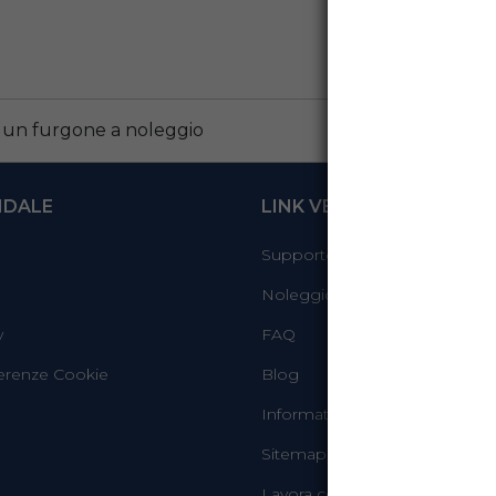
 un furgone a noleggio
NDALE
LINK VELOCI
Supporto
Noleggio sicuro
y
FAQ
erenze Cookie
Blog
Informativa Whistleblowing
Sitemap
Lavora con noi