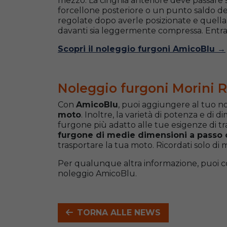
mezzo. La cinghia anteriore deve passare sul
forcellone posteriore o un punto saldo del
regolate dopo averle posizionate e quella
davanti sia leggermente compressa. Entr
Scopri il noleggio furgoni AmicoBlu →
Noleggio furgoni Morini R
Con
AmicoBlu
, puoi aggiungere al tuo n
moto
.
Inoltre, la varietà di potenza e di di
furgone più adatto alle tue esigenze di tra
furgone di medie dimensioni a passo 
trasportare la tua moto. Ricordati solo d
Per qualunque altra informazione, puoi co
noleggio AmicoBlu.
TORNA ALLE NEWS