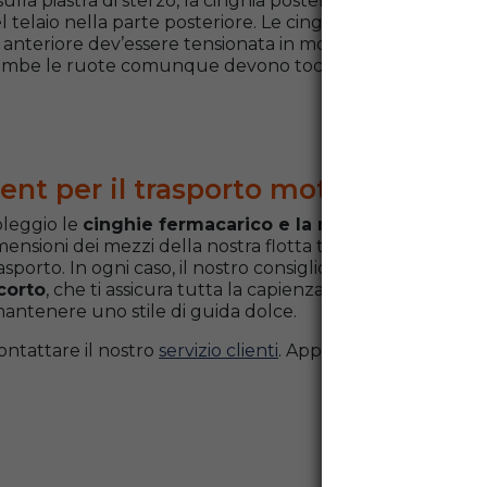
la piastra di sterzo, la cinghia posteriore attraverso il
 telaio nella parte posteriore. Le cinghie devono essere
 anteriore dev’essere tensionata in modo che la forcella
ambe le ruote comunque devono toccare il pianale.
ent per il trasporto moto
oleggio le
cinghie fermacarico e la rampa per il caric
mensioni dei mezzi della nostra flotta ti permette di scegli
sporto. In ogni caso, il nostro consiglio è di puntare su u
corto
, che ti assicura tutta la capienza che ti serve per
i mantenere uno
stile di guida dolce
.
ntattare il nostro
servizio clienti
. Approfitta subito del