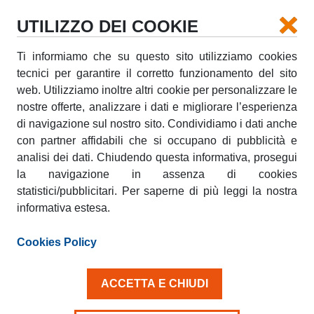
UTILIZZO DEI COOKIE
Ti informiamo che su questo sito utilizziamo cookies
tecnici per garantire il corretto funzionamento del sito
AMICOBLU TUTTO COMPRESO.
web. Utilizziamo inoltre altri cookie per personalizzare le
nostre offerte, analizzare i dati e migliorare l’esperienza
sabato, 08 Dicembre 2012
di navigazione sul nostro sito. Condividiamo i dati anche
con partner affidabili che si occupano di pubblicità e
Trasporti, consegne, traslochi... Qualsiasi esigenza tu
analisi dei dati. Chiudendo questa informativa, prosegui
abbia, scegli di semplificarti la vita, scegli
AmicoBlu
Tutto Compreso
, la nuova vantaggiosa formula di
la navigazione in assenza di cookies
noleggio che include tutto: chilometraggio illimitato,
statistici/pubblicitari. Per saperne di più leggi la nostra
tasse, oneri e Serenity Pack, con protezione infortuni
informativa estesa.
ed eliminazione/riduzione quota addebito danni,
incendio e furto.
Cookies Policy
Così potrai noleggiare un furgone AmicoBlu e
ACCETTA E CHIUDI
conoscere subito quale sarà l'importo del tuo
noleggio, senza sorprese né costi aggiuntivi. Per