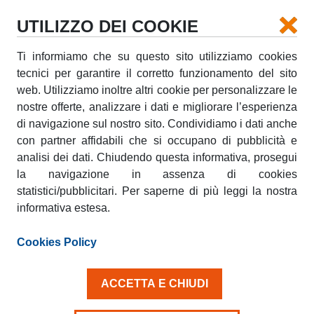
UTILIZZO DEI COOKIE
Ti informiamo che su questo sito utilizziamo cookies
tecnici per garantire il corretto funzionamento del sito
AMICOBLU SPONSOR DI THE
web. Utilizziamo inoltre altri cookie per personalizzare le
FUTURE OF ITALIAN HERITAGE
nostre offerte, analizzare i dati e migliorare l’esperienza
di navigazione sul nostro sito. Condividiamo i dati anche
mercoledì, 13 Aprile 2016
con partner affidabili che si occupano di pubblicità e
analisi dei dati. Chiudendo questa informativa, prosegui
Roma, 13 aprile 2016 – AmicoBlu, il marchio leader nel
la navigazione in assenza di cookies
mercato del noleggio dei veicoli commerciali in Italia,
statistici/pubblicitari. Per saperne di più leggi la nostra
sarà quest’anno partner di CNA, Confederazione
Nazionale dell’Artigianato e della piccola a media
informativa estesa.
impresa, alla Design Week di Milano.
The Future of
Italian heritage – innovation & design meet the
Cookies Policy
excellence
è il nome del progetto, un’istallazione
che, ispirandosi nel concept e nella forma
all’operosità delle api, celebra la qualità e la creatività
ACCETTA E CHIUDI
con cui le piccole e medie imprese italiane operano
quotidianamente. L’installazione realizzata da Atelier