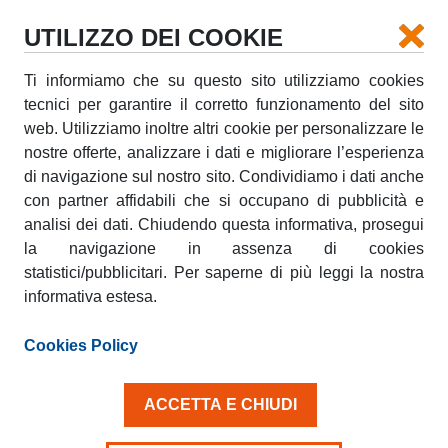
UTILIZZO DEI COOKIE
Ti informiamo che su questo sito utilizziamo cookies
tecnici per garantire il corretto funzionamento del sito
AMICOBLU MAIN PREMIUM
web. Utilizziamo inoltre altri cookie per personalizzare le
SPONSOR DELLA TOP
nostre offerte, analizzare i dati e migliorare l’esperienza
DOLOMITES GRAN FONDO 2019
di navigazione sul nostro sito. Condividiamo i dati anche
con partner affidabili che si occupano di pubblicità e
lunedì, 30 Settembre 2019
analisi dei dati. Chiudendo questa informativa, prosegui
la navigazione in assenza di cookies
Roma, 02 settembre 2019
– AmicoBlu e lo Sport,
statistici/pubblicitari. Per saperne di più leggi la nostra
un binomio che si rinnova con la sponsorizzazione di
informativa estesa.
uno degli eventi ciclistici più importanti del
panorama italiano. Il leader italiano nel noleggio di
Cookies Policy
furgoni e veicoli commerciali, infatti, sarà presente - in
qualità di main premium sponsor - alla seconda
edizione della
TOP DOLOMITES Gran Fondo
ACCETTA E CHIUDI
Madonna di Campiglio
.