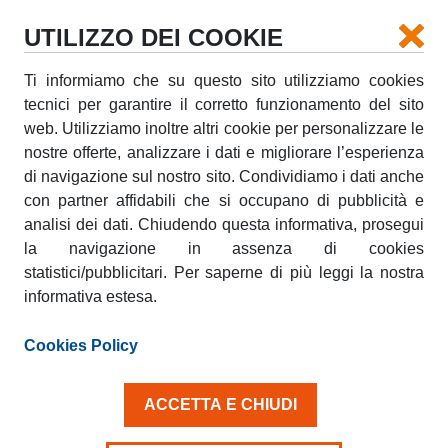
UTILIZZO DEI COOKIE
Ti informiamo che su questo sito utilizziamo cookies
RITIRO
tecnici per garantire il corretto funzionamento del sito
web. Utilizziamo inoltre altri cookie per personalizzare le
nostre offerte, analizzare i dati e migliorare l’esperienza
RICONSEGNA
di navigazione sul nostro sito. Condividiamo i dati anche
con partner affidabili che si occupano di pubblicità e
analisi dei dati. Chiudendo questa informativa, prosegui
la navigazione in assenza di cookies
DATA RITIRO
DATA RICONSEGNA
AGO
AGO
statistici/pubblicitari. Per saperne di più leggi la nostra
09
10
DOM
LUN
informativa estesa.
Cookies Policy
Età conducente 25+
ACCETTA E CHIUDI