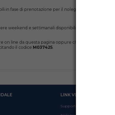
ibili in fase di prenotazione per il noleggio auto in Italia
liere weekend e settimanali disponibili in fase di prenotaz
re on line da questa pagina oppure chiamare il numero 199
 citando il codice
M037425
.
NDALE
LINK VELOCI
Supporto