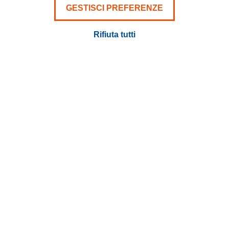
CERCA IL TUO FURGONE
GESTISCI PREFERENZE
Rifiuta tutti