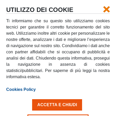
UTILIZZO DEI COOKIE
Ti informiamo che su questo sito utilizziamo cookies
RITIRO
tecnici per garantire il corretto funzionamento del sito
web. Utilizziamo inoltre altri cookie per personalizzare le
nostre offerte, analizzare i dati e migliorare l’esperienza
RICONSEGNA
di navigazione sul nostro sito. Condividiamo i dati anche
con partner affidabili che si occupano di pubblicità e
analisi dei dati. Chiudendo questa informativa, prosegui
la navigazione in assenza di cookies
DATA RITIRO
DATA RICONSEGNA
AGO
AGO
statistici/pubblicitari. Per saperne di più leggi la nostra
10
11
LUN
MAR
informativa estesa.
Cookies Policy
Età conducente 25+
ACCETTA E CHIUDI