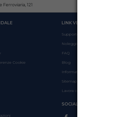
 Ferroviaria, 121
NDALE
LINK VELOCI
Supporto
Noleggio sicuro
y
FAQ
erenze Cookie
Blog
Informativa Whistleblowing
Sitemap
Lavora con noi
SOCIAL
azioni