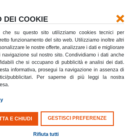
Login
La tua prenotazione
Supporto
O DEI COOKIE
 che su questo sito utilizziamo cookies tecnici per
rretto funzionamento del sito web. Utilizziamo inoltre altri
onalizzare le nostre offerte, analizzare i dati e migliorare
i navigazione sul nostro sito. Condividiamo i dati anche
DATA RICONSEGNA
fidabili che si occupano di pubblicità e analisi dei dati.
O
10
AGO
LUN
sta informativa, prosegui la navigazione in assenza di
stici/pubblicitari. Per saperne di più leggi la nostra
CERCA IL TUO FURGONE
tesa.
cy
GESTISCI PREFERENZE
TA E CHIUDI
Rifiuta tutti