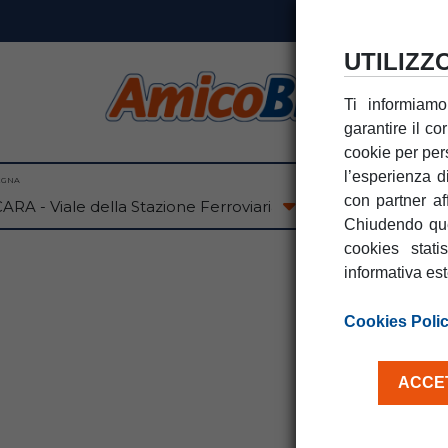
UTILIZZ
Ti informiamo
garantire il co
cookie per pers
l’esperienza d
EGNA
DATA RITIRO
con partner af
09
AG
DOM
Chiudendo que
cookies stati
informativa es
Cookies Poli
ACCET