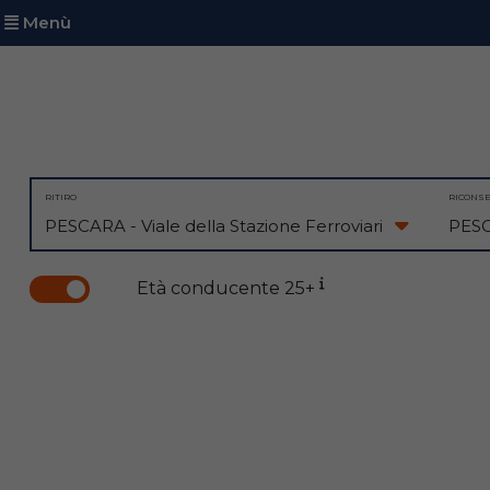
Menù
RITIRO
RICONS
Età conducente 25+