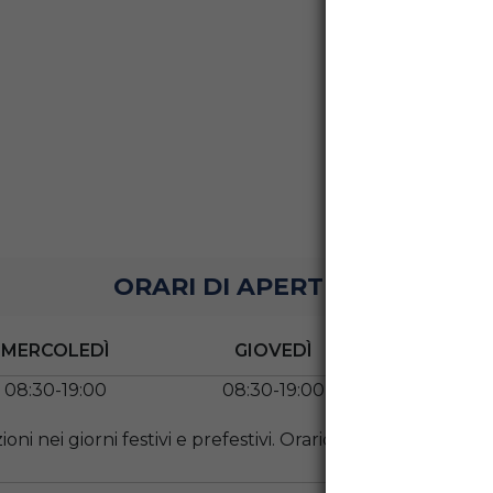
ORARI DI APERTURA
MERCOLEDÌ
GIOVEDÌ
VENE
08:30-19:00
08:30-19:00
08:30-
oni nei giorni festivi e prefestivi. Orario extra su richies