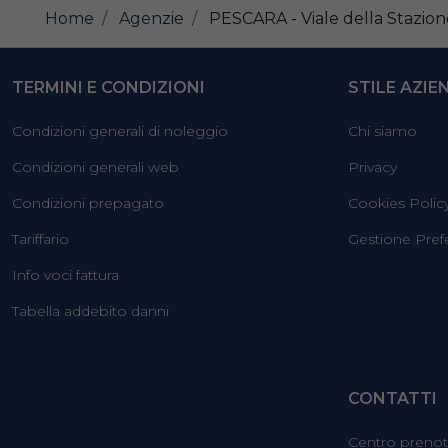
Home
Agenzie
PESCARA - Viale della Stazione
TERMINI E CONDIZIONI
STILE AZIE
Condizioni generali di noleggio
Chi siamo
Condizioni generali web
Privacy
Condizioni prepagato
Cookies Polic
Tariffario
Gestione Pref
Info voci fattura
Tabella addebito danni
CONTATTI
Centro prenot