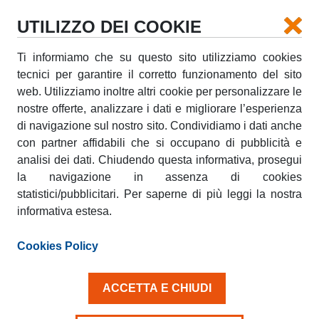
UTILIZZO DEI COOKIE
Ti informiamo che su questo sito utilizziamo cookies
tecnici per garantire il corretto funzionamento del sito
web. Utilizziamo inoltre altri cookie per personalizzare le
nostre offerte, analizzare i dati e migliorare l’esperienza
di navigazione sul nostro sito. Condividiamo i dati anche
con partner affidabili che si occupano di pubblicità e
Noleggio Furgone Veneto
analisi dei dati. Chiudendo questa informativa, prosegui
la navigazione in assenza di cookies
statistici/pubblicitari. Per saperne di più leggi la nostra
Prenota online il tuo furgone in Veneto con
AmicoBlu e ritiralo nell’agenzia più comoda per te.
informativa estesa.
Il
noleggio furgoni in Veneto
è una soluzione
Cookies Policy
pratica per chi deve trasportare mobili, merce,
materiali di lavoro o oggetti voluminosi.
ACCETTA E CHIUDI
Un furgone a noleggio può semplificare traslochi,
consegne e ritiri, permettendoti di organizzare il
trasporto in autonomia e ridurre il numero di viaggi.